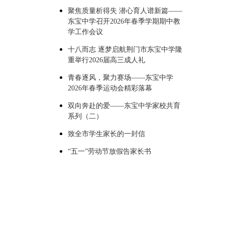
聚焦质量析得失 潜心育人谱新篇——
东宝中学召开2026年春季学期期中教
学工作会议
十八而志 逐梦启航荆门市东宝中学隆
重举行2026届高三成人礼
青春逐风，聚力赛场——东宝中学
2026年春季运动会精彩落幕
双向奔赴的爱——东宝中学家校共育
系列（二）
致全市学生家长的一封信
“五一”劳动节放假告家长书