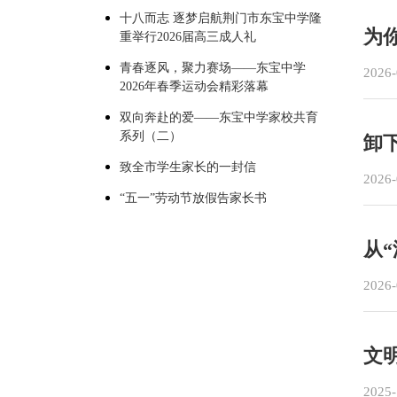
十八而志 逐梦启航荆门市东宝中学隆
为
重举行2026届高三成人礼
青春逐风，聚力赛场——东宝中学
2026-
2026年春季运动会精彩落幕
双向奔赴的爱——东宝中学家校共育
系列（二）
卸
致全市学生家长的一封信
2026-
“五一”劳动节放假告家长书
从
2026-
文
2025-